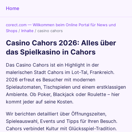
Home
corect.com — Willkommen beim Online Portal für News und
Shops
/
Inhalte
/
casino cahors
Casino Cahors 2026: Alles über
das Spielkasino in Cahors
Das Casino Cahors ist ein Highlight in der
malerischen Stadt Cahors im Lot-Tal, Frankreich.
2026 erfreut es Besucher mit modernen
Spielautomaten, Tischspielen und einem erstklassigen
Ambiente. Ob Poker, Blackjack oder Roulette – hier
kommt jeder auf seine Kosten.
Wir berichten detailliert über Öffnungszeiten,
Spieleauswahl, Events und Tipps für Ihren Besuch.
Cahors verbindet Kultur mit Glücksspiel-Tradition.