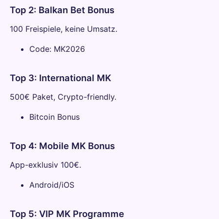
Top 2: Balkan Bet Bonus
100 Freispiele, keine Umsatz.
Code: MK2026
Top 3: International MK
500€ Paket, Crypto-friendly.
Bitcoin Bonus
Top 4: Mobile MK Bonus
App-exklusiv 100€.
Android/iOS
Top 5: VIP MK Programme