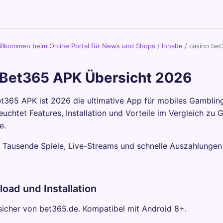
llkommen beim Online Portal für News und Shops
/
Inhalte
/
casino bet
 Bet365 APK Übersicht 2026
t365 APK ist 2026 die ultimative App für mobiles Gambling
euchtet Features, Installation und Vorteile im Vergleich zu 
e.
 Tausende Spiele, Live-Streams und schnelle Auszahlungen 
ad und Installation
sicher von bet365.de. Kompatibel mit Android 8+.