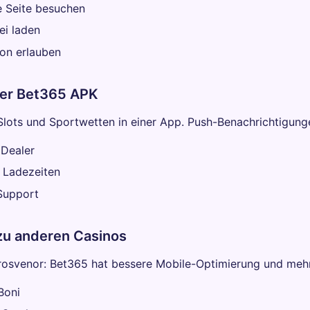
le Seite besuchen
ei laden
tion erlauben
der Bet365 APK
Slots und Sportwetten in einer App. Push-Benachrichtigunge
 Dealer
 Ladezeiten
Support
zu anderen Casinos
osvenor: Bet365 hat bessere Mobile-Optimierung und mehr
Boni