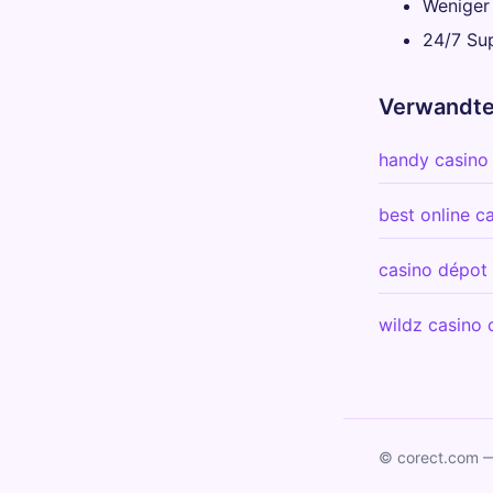
Weniger
24/7 Su
Verwandt
handy casino
best online ca
casino dépot
wildz casino 
© corect.com —