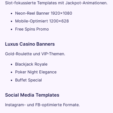
Slot-fokussierte Templates mit Jackpot-Animationen.
Neon-Reel Banner 1920x1080
Mobile-Optimiert 1200x628
Free Spins Promo
Luxus Casino Banners
Gold-Roulette und VIP-Themen.
Blackjack Royale
Poker Night Elegance
Buffet Special
Social Media Templates
Instagram- und FB-optimierte Formate.