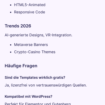
HTML5-Animated
Responsive Code
Trends 2026
AI-generierte Designs, VR-Integration.
Metaverse Banners
Crypto-Casino Themes
Häufige Fragen
Sind die Templates wirklich gratis?
Ja, lizenzfrei von vertrauenswürdigen Quellen.
Kompatibel mit WordPress?
Perfekt für Elementor und Gutenberg.