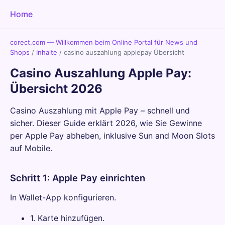
Home
corect.com — Willkommen beim Online Portal für News und
Shops
/
Inhalte
/
casino auszahlung applepay Übersicht
Casino Auszahlung Apple Pay:
Übersicht 2026
Casino Auszahlung mit Apple Pay – schnell und
sicher. Dieser Guide erklärt 2026, wie Sie Gewinne
per Apple Pay abheben, inklusive Sun and Moon Slots
auf Mobile.
Schritt 1: Apple Pay einrichten
In Wallet-App konfigurieren.
1. Karte hinzufügen.