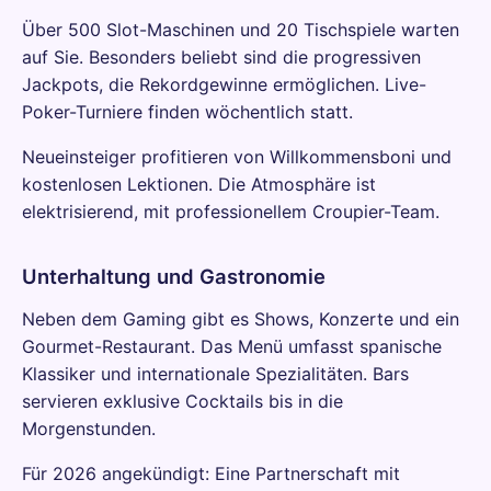
Über 500 Slot-Maschinen und 20 Tischspiele warten
auf Sie. Besonders beliebt sind die progressiven
Jackpots, die Rekordgewinne ermöglichen. Live-
Poker-Turniere finden wöchentlich statt.
Neueinsteiger profitieren von Willkommensboni und
kostenlosen Lektionen. Die Atmosphäre ist
elektrisierend, mit professionellem Croupier-Team.
Unterhaltung und Gastronomie
Neben dem Gaming gibt es Shows, Konzerte und ein
Gourmet-Restaurant. Das Menü umfasst spanische
Klassiker und internationale Spezialitäten. Bars
servieren exklusive Cocktails bis in die
Morgenstunden.
Für 2026 angekündigt: Eine Partnerschaft mit