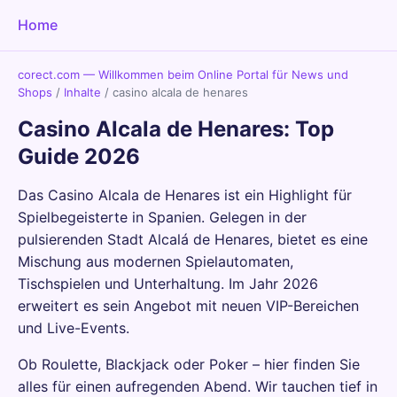
Home
corect.com — Willkommen beim Online Portal für News und
Shops
/
Inhalte
/
casino alcala de henares
Casino Alcala de Henares: Top
Guide 2026
Das Casino Alcala de Henares ist ein Highlight für
Spielbegeisterte in Spanien. Gelegen in der
pulsierenden Stadt Alcalá de Henares, bietet es eine
Mischung aus modernen Spielautomaten,
Tischspielen und Unterhaltung. Im Jahr 2026
erweitert es sein Angebot mit neuen VIP-Bereichen
und Live-Events.
Ob Roulette, Blackjack oder Poker – hier finden Sie
alles für einen aufregenden Abend. Wir tauchen tief in