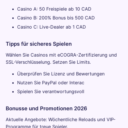
Casino A: 50 Freispiele ab 10 CAD
Casino B: 200% Bonus bis 500 CAD
Casino C: Live-Dealer ab 1 CAD
Tipps für sicheres Spielen
Wählen Sie Casinos mit eCOGRA-Zertifizierung und
SSL-Verschlüsselung. Setzen Sie Limits.
Überprüfen Sie Lizenz und Bewertungen
Nutzen Sie PayPal oder Interac
Spielen Sie verantwortungsvoll
Bonusse und Promotionen 2026
Aktuelle Angebote: Wöchentliche Reloads und VIP-
Programme für treue Spieler.