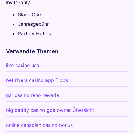
Invite-only.
Black Card
Jahresgebühr
Partner Hotels
Verwandte Themen
live casino usa
bet rivers casino app Tipps
gsr casino reno nevada
big daddy casino goa owner Übersicht
online canadian casino bonus