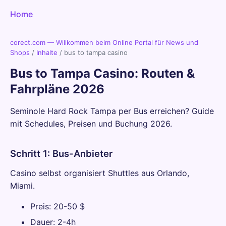
Home
corect.com — Willkommen beim Online Portal für News und
Shops
/
Inhalte
/
bus to tampa casino
Bus to Tampa Casino: Routen &
Fahrpläne 2026
Seminole Hard Rock Tampa per Bus erreichen? Guide
mit Schedules, Preisen und Buchung 2026.
Schritt 1: Bus-Anbieter
Casino selbst organisiert Shuttles aus Orlando,
Miami.
Preis: 20-50 $
Dauer: 2-4h