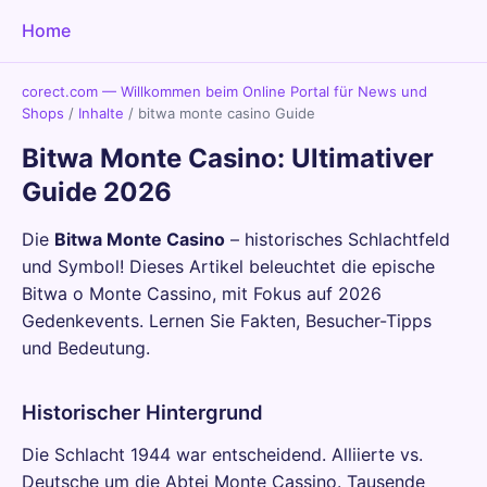
Home
corect.com — Willkommen beim Online Portal für News und
Shops
/
Inhalte
/
bitwa monte casino Guide
Bitwa Monte Casino: Ultimativer
Guide 2026
Die
Bitwa Monte Casino
– historisches Schlachtfeld
und Symbol! Dieses Artikel beleuchtet die epische
Bitwa o Monte Cassino, mit Fokus auf 2026
Gedenkevents. Lernen Sie Fakten, Besucher-Tipps
und Bedeutung.
Historischer Hintergrund
Die Schlacht 1944 war entscheidend. Alliierte vs.
Deutsche um die Abtei Monte Cassino. Tausende