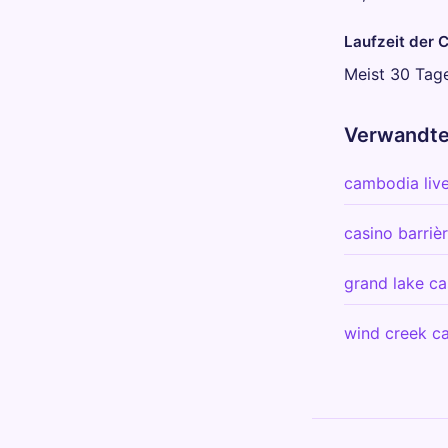
Laufzeit der 
Meist 30 Tage
Verwandt
cambodia live
casino barriè
grand lake c
wind creek ca