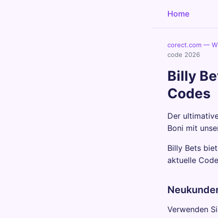
Home
corect.com — Wi
code 2026
Billy B
Codes
Der ultimativ
Boni mit unse
Billy Bets bi
aktuelle Code
Neukunden
Verwenden S