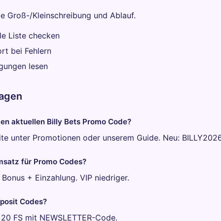
e Groß-/Kleinschreibung und Ablauf.
lle Liste checken
rt bei Fehlern
ngungen lesen
ragen
den aktuellen Billy Bets Promo Code?
ite unter Promotionen oder unserem Guide. Neu: BILLY2026
msatz für Promo Codes?
Bonus + Einzahlung. VIP niedriger.
posit Codes?
h 20 FS mit NEWSLETTER-Code.