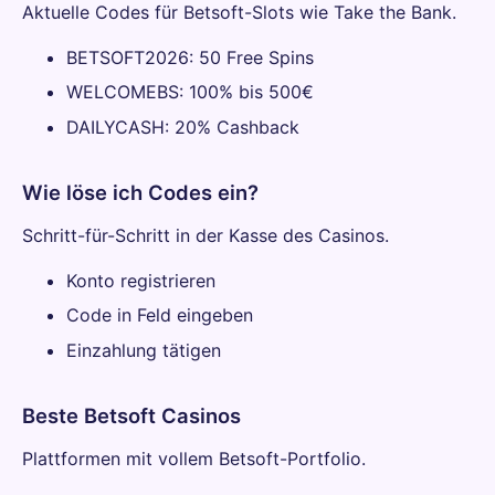
Aktuelle Codes für Betsoft-Slots wie Take the Bank.
BETSOFT2026: 50 Free Spins
WELCOMEBS: 100% bis 500€
DAILYCASH: 20% Cashback
Wie löse ich Codes ein?
Schritt-für-Schritt in der Kasse des Casinos.
Konto registrieren
Code in Feld eingeben
Einzahlung tätigen
Beste Betsoft Casinos
Plattformen mit vollem Betsoft-Portfolio.