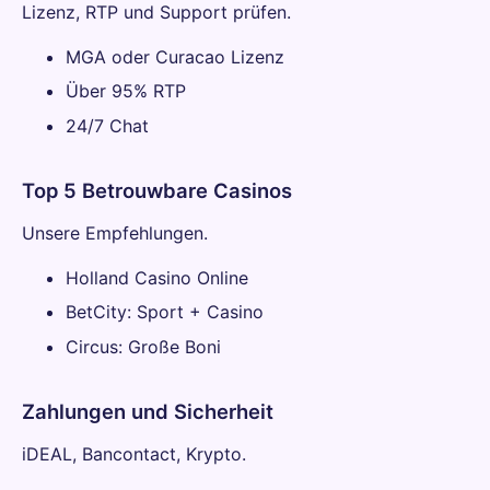
Lizenz, RTP und Support prüfen.
MGA oder Curacao Lizenz
Über 95% RTP
24/7 Chat
Top 5 Betrouwbare Casinos
Unsere Empfehlungen.
Holland Casino Online
BetCity: Sport + Casino
Circus: Große Boni
Zahlungen und Sicherheit
iDEAL, Bancontact, Krypto.