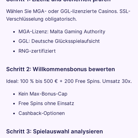
Wählen Sie MGA- oder GGL-lizenzierte Casinos. SSL-
Verschlüsselung obligatorisch.
MGA-Lizenz: Malta Gaming Authority
GGL: Deutsche Glücksspielaufsicht
RNG-zertifiziert
Schritt 2: Willkommensbonus bewerten
Ideal: 100 % bis 500 € + 200 Free Spins. Umsatz 30x.
Kein Max-Bonus-Cap
Free Spins ohne Einsatz
Cashback-Optionen
Schritt 3: Spielauswahl analysieren