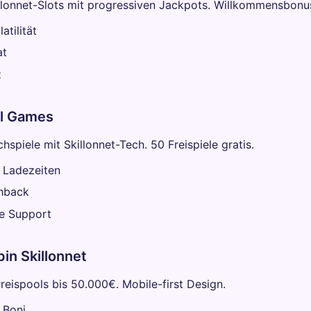
llonnet-Slots mit progressiven Jackpots. Willkommensbonu
atilität
at
z
ill Games
hspiele mit Skillonnet-Tech. 50 Freispiele gratis.
 Ladezeiten
hback
e Support
in Skillonnet
Preispools bis 50.000€. Mobile-first Design.
 Boni