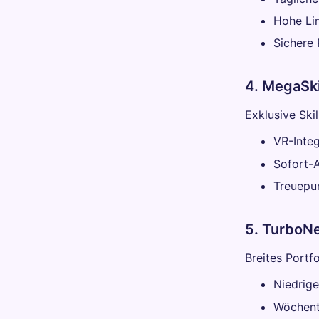
Hohe Li
Sichere
4. MegaSki
Exklusive Ski
VR-Integ
Sofort-
Treuepu
5. TurboNe
Breites Portfo
Niedrige
Wöchent