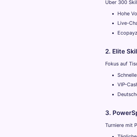
Über 300 Ski
Hohe Vol
Live-Ch
Ecopay
2. Elite Sk
Fokus auf Tisc
Schnelle
VIP-Cas
Deutsch
3. PowerSp
Turniere mit 
Tägliche