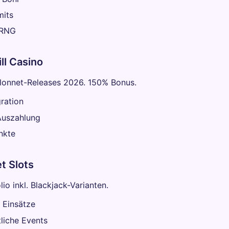
mits
 RNG
ll Casino
llonnet-Releases 2026. 150% Bonus.
ration
Auszahlung
nkte
t Slots
lio inkl. Blackjack-Varianten.
 Einsätze
liche Events