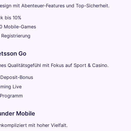
esign mit Abenteuer-Features und Top-Sicherheit.
k bis 10%
0 Mobile-Games
 Registrierung
Betsson Go
es Qualitätsgefühl mit Fokus auf Sport & Casino.
Deposit-Bonus
aming Live
-Programm
Dunder Mobile
nkompliziert mit hoher Vielfalt.