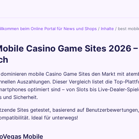
llkommen beim Online Portal für News und Shops
/
Inhalte
/
best mobil
obile Casino Game Sites 2026 –
ch
 dominieren mobile Casino Game Sites den Markt mit ate
hnellen Auszahlungen. Dieser Vergleich listet die Top-Plattf
martphones optimiert sind – von Slots bis Live-Dealer-Spie
s und Sicherheit.
tzende Sites getestet, basierend auf Benutzerbewertungen
mpatibilität. Ideal für unterwegs!
LeoVegas Mobile