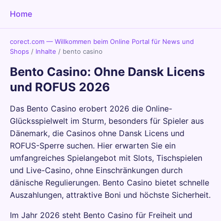
Home
corect.com — Willkommen beim Online Portal für News und
Shops
/
Inhalte
/
bento casino
Bento Casino: Ohne Dansk Licens
und ROFUS 2026
Das Bento Casino erobert 2026 die Online-
Glücksspielwelt im Sturm, besonders für Spieler aus
Dänemark, die Casinos ohne Dansk Licens und
ROFUS-Sperre suchen. Hier erwarten Sie ein
umfangreiches Spielangebot mit Slots, Tischspielen
und Live-Casino, ohne Einschränkungen durch
dänische Regulierungen. Bento Casino bietet schnelle
Auszahlungen, attraktive Boni und höchste Sicherheit.
Im Jahr 2026 steht Bento Casino für Freiheit und