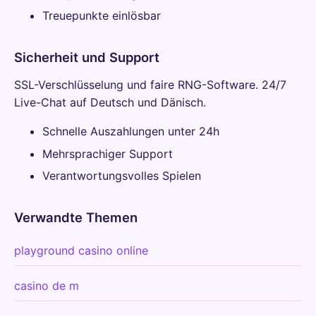
Treuepunkte einlösbar
Sicherheit und Support
SSL-Verschlüsselung und faire RNG-Software. 24/7
Live-Chat auf Deutsch und Dänisch.
Schnelle Auszahlungen unter 24h
Mehrsprachiger Support
Verantwortungsvolles Spielen
Verwandte Themen
playground casino online
casino de m