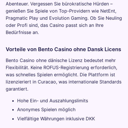
Abenteuer. Vergessen Sie bürokratische Hürden –
genießen Sie Spiele von Top-Providern wie NetEnt,
Pragmatic Play und Evolution Gaming. Ob Sie Neuling
oder Profi sind, das Casino passt sich an Ihre
Bedürfnisse an.
Vorteile von Bento Casino ohne Dansk Licens
Bento Casino ohne dänische Lizenz bedeutet mehr
Flexibilität. Keine ROFUS-Registrierung erforderlich,
was schnelles Spielen ermöglicht. Die Plattform ist
lizenzieriert in Curacao, was internationale Standards
garantiert.
Hohe Ein- und Auszahlungslimits
Anonymes Spielen möglich
Vielfältige Währungen inklusive DKK