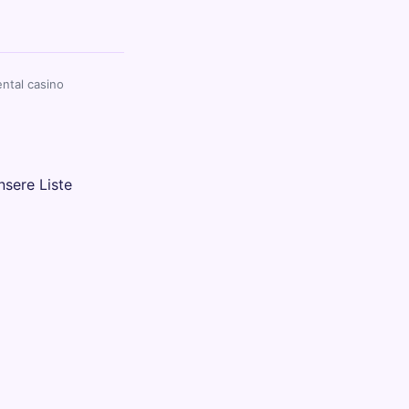
ental casino
nsere Liste