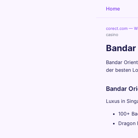
Home
corect.com — Wi
casino
Bandar 
Bandar Orient
der besten Lo
Bandar Ori
Luxus in Singa
100+ Ba
Dragon 