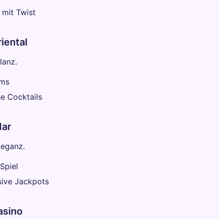
 mit Twist
iental
lanz.
oms
e Cocktails
dar
leganz.
Spiel
sive Jackpots
sino