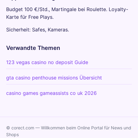
Budget 100 €/Std., Martingale bei Roulette. Loyalty-
Karte für Free Plays.
Sicherheit: Safes, Kameras.
Verwandte Themen
123 vegas casino no deposit Guide
gta casino penthouse missions Übersicht
casino games gameassists co uk 2026
© corect.com — Willkommen beim Online Portal für News und
Shops