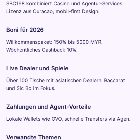
SBC168 kombiniert Casino und Agentur-Services.
Lizenz aus Curacao, mobil-first Design.
Boni für 2026
Willkommenspaket: 150% bis 5000 MYR.
Wöchentliches Cashback 10%.
Live Dealer und Spiele
Über 100 Tische mit asiatischen Dealern. Baccarat
und Sic Bo im Fokus.
Zahlungen und Agent-Vorteile
Lokale Wallets wie OVO, schnelle Transfers via Agen.
Verwandte Themen