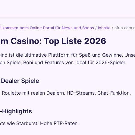
llkommen beim Online Portal für News und Shops
/
Inhalte
/
afun com c
m Casino: Top Liste 2026
no ist die ultimative Plattform für Spaß und Gewinne. Uns
ten Spiele, Boni und Features vor. Ideal für 2026-Spieler.
 Dealer Spiele
 Roulette mit realen Dealern. HD-Streams, Chat-Funktion.
t-Highlights
ts wie Starburst. Hohe RTP-Raten.