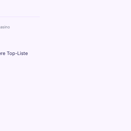
asino
ere Top-Liste