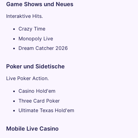
Game Shows und Neues
Interaktive Hits.
Crazy Time
Monopoly Live
Dream Catcher 2026
Poker und Sidetische
Live Poker Action.
Casino Hold'em
Three Card Poker
Ultimate Texas Hold'em
Mobile Live Casino