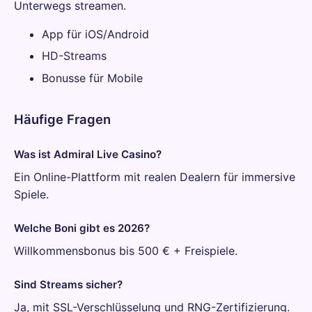
Unterwegs streamen.
App für iOS/Android
HD-Streams
Bonusse für Mobile
Häufige Fragen
Was ist Admiral Live Casino?
Ein Online-Plattform mit realen Dealern für immersive
Spiele.
Welche Boni gibt es 2026?
Willkommensbonus bis 500 € + Freispiele.
Sind Streams sicher?
Ja, mit SSL-Verschlüsselung und RNG-Zertifizierung.