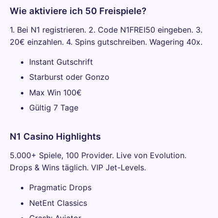
Wie aktiviere ich 50 Freispiele?
1. Bei N1 registrieren. 2. Code N1FREI50 eingeben. 3.
20€ einzahlen. 4. Spins gutschreiben. Wagering 40x.
Instant Gutschrift
Starburst oder Gonzo
Max Win 100€
Gültig 7 Tage
N1 Casino Highlights
5.000+ Spiele, 100 Provider. Live von Evolution.
Drops & Wins täglich. VIP Jet-Levels.
Pragmatic Drops
NetEnt Classics
Crash: Aviator