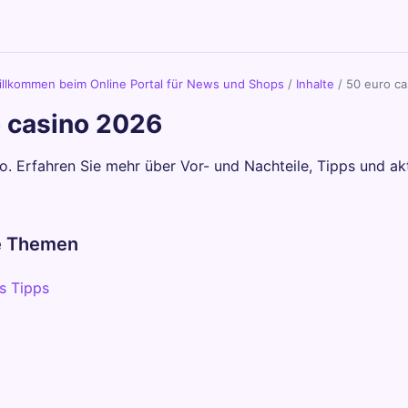
llkommen beim Online Portal für News und Shops
/
Inhalte
/
50 euro ca
 casino 2026
o. Erfahren Sie mehr über Vor- und Nachteile, Tipps und ak
e Themen
us Tipps