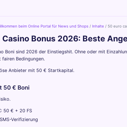
llkommen beim Online Portal für News und Shops
/
Inhalte
/
50 euro ca
o Casino Bonus 2026: Beste Ang
o Boni sind 2026 der Einstiegshit. Ohne oder mit Einzahlung
 fairen Bedingungen.
iöse Anbieter mit 50 € Startkapital.
 50 € Boni
siko.
X: 50 € + 20 FS
SMS-Verifizierung