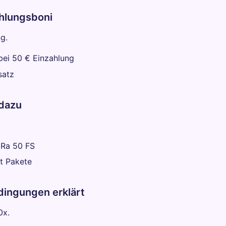
hlungsboni
g.
bei 50 € Einzahlung
satz
 dazu
 Ra 50 FS
t Pakete
ingungen erklärt
0x.