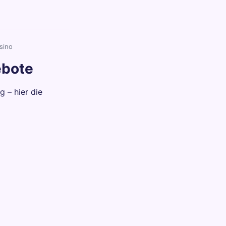
sino
ebote
 – hier die