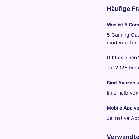
Häufige F
Was ist 5 Gam
5 Gaming Casi
moderne Techn
Gibt es eine
Ja, 2026 biet
Sind Auszahlu
Innerhalb von
Mobile App v
Ja, native App
Verwandt