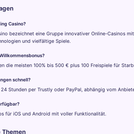
ragen
ing Casino?
no bezeichnet eine Gruppe innovativer Online-Casinos mit
ologien und vielfältige Spiele.
n Willkommensbonus?
en die meisten 100% bis 500 € plus 100 Freispiele für Starb
ngen schnell?
 24 Stunden per Trustly oder PayPal, abhängig vom Anbiete
erfügbar?
s für iOS und Android mit voller Funktionalität.
e Themen