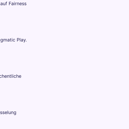
auf Fairness
gmatic Play.
chentliche
üsselung