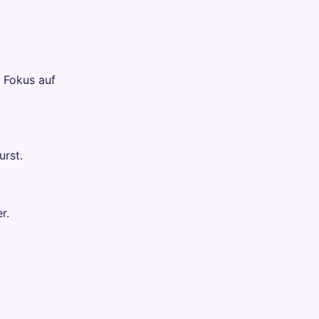
 Fokus auf
urst.
r.