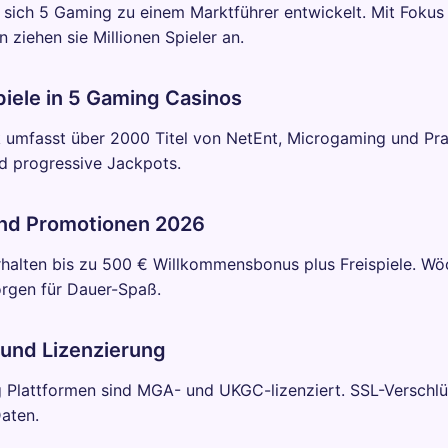
 sich 5 Gaming zu einem Marktführer entwickelt. Mit Fokus 
 ziehen sie Millionen Spieler an.
piele in 5 Gaming Casinos
k umfasst über 2000 Titel von NetEnt, Microgaming und Pra
nd progressive Jackpots.
nd Promotionen 2026
halten bis zu 500 € Willkommensbonus plus Freispiele. Wö
rgen für Dauer-Spaß.
 und Lizenzierung
g Plattformen sind MGA- und UKGC-lizenziert. SSL-Verschl
Daten.