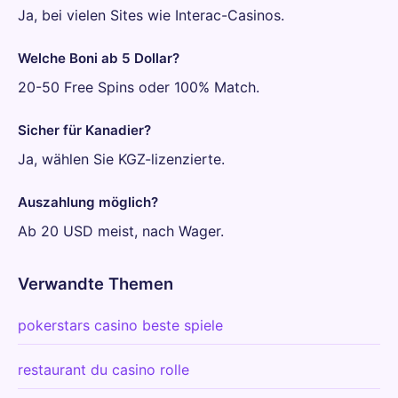
Ja, bei vielen Sites wie Interac-Casinos.
Welche Boni ab 5 Dollar?
20-50 Free Spins oder 100% Match.
Sicher für Kanadier?
Ja, wählen Sie KGZ-lizenzierte.
Auszahlung möglich?
Ab 20 USD meist, nach Wager.
Verwandte Themen
pokerstars casino beste spiele
restaurant du casino rolle