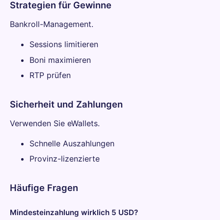
Strategien für Gewinne
Bankroll-Management.
Sessions limitieren
Boni maximieren
RTP prüfen
Sicherheit und Zahlungen
Verwenden Sie eWallets.
Schnelle Auszahlungen
Provinz-lizenzierte
Häufige Fragen
Mindesteinzahlung wirklich 5 USD?