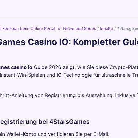
llkommen beim Online Portal für News und Shops
/
Inhalte
/
4starsgame
Games Casino IO: Kompletter Gu
mes casino io
Guide 2026 zeigt, wie Sie diese Crypto-Plat
 Instant-Win-Spielen und IO-Technologie für ultraschnelle T
chritt-Anleitung von Registrierung bis Auszahlung, inklusive
 Registrierung bei 4StarsGames
ein Wallet-Konto und verifizieren Sie per E-Mail.