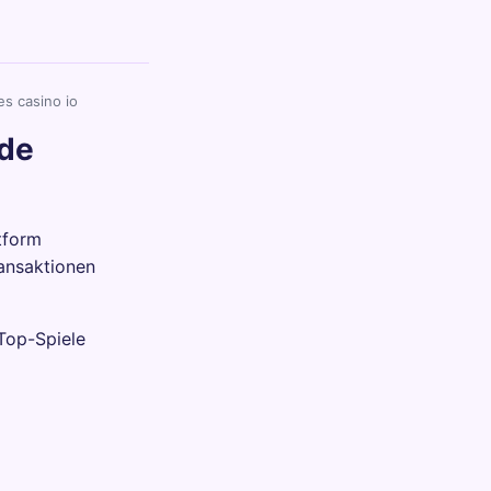
s casino io
ide
tform
ransaktionen
 Top-Spiele