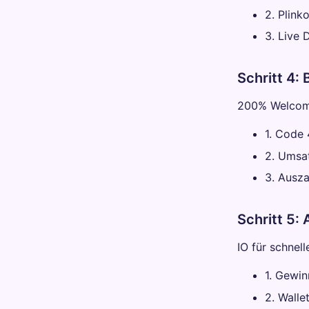
2. Plink
3. Live 
Schritt 4: 
200% Welcome
1. Code
2. Umsat
3. Ausz
Schritt 5:
IO für schnell
1. Gewin
2. Walle