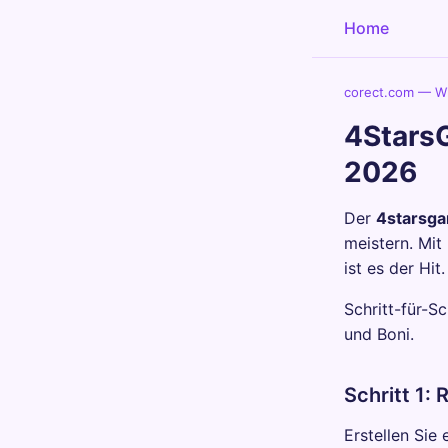
Home
corect.com — Wi
4Stars
2026
Der
4starsga
meistern. Mit
ist es der Hit.
Schritt-für-S
und Boni.
Schritt 1:
Erstellen Sie 