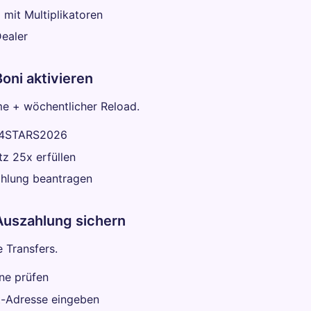
o mit Multiplikatoren
Dealer
Boni aktivieren
 + wöchentlicher Reload.
 4STARS2026
z 25x erfüllen
ahlung beantragen
 Auszahlung sichern
e Transfers.
ne prüfen
t-Adresse eingeben