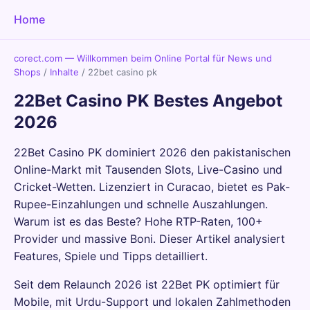
Home
corect.com — Willkommen beim Online Portal für News und
Shops
/
Inhalte
/
22bet casino pk
22Bet Casino PK Bestes Angebot
2026
22Bet Casino PK dominiert 2026 den pakistanischen
Online-Markt mit Tausenden Slots, Live-Casino und
Cricket-Wetten. Lizenziert in Curacao, bietet es Pak-
Rupee-Einzahlungen und schnelle Auszahlungen.
Warum ist es das Beste? Hohe RTP-Raten, 100+
Provider und massive Boni. Dieser Artikel analysiert
Features, Spiele und Tipps detailliert.
Seit dem Relaunch 2026 ist 22Bet PK optimiert für
Mobile, mit Urdu-Support und lokalen Zahlmethoden