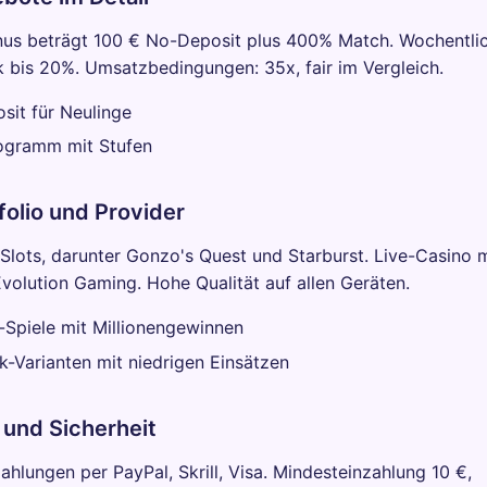
us beträgt 100 € No-Deposit plus 400% Match. Wochentlich
bis 20%. Umsatzbedingungen: 35x, fair im Vergleich.
sit für Neulinge
ogramm mit Stufen
folio und Provider
Slots, darunter Gonzo's Quest und Starburst. Live-Casino 
volution Gaming. Hohe Qualität auf allen Geräten.
Spiele mit Millionengewinnen
k-Varianten mit niedrigen Einsätzen
und Sicherheit
ahlungen per PayPal, Skrill, Visa. Mindesteinzahlung 10 €,