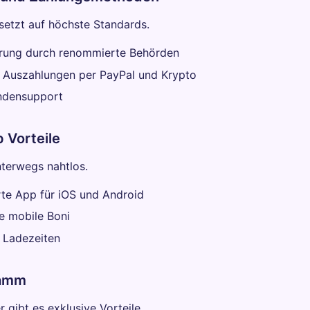
setzt auf höchste Standards.
erung durch renommierte Behörden
e Auszahlungen per PayPal und Krypto
ndensupport
 Vorteile
nterwegs nahtlos.
te App für iOS und Android
e mobile Boni
 Ladezeiten
ramm
r gibt es exklusive Vorteile.