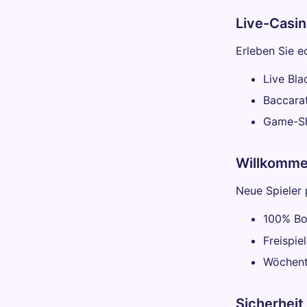
Live-Casin
Erleben Sie e
Live Bla
Baccarat
Game-Sh
Willkomme
Neue Spieler 
100% Bo
Freispie
Wöchent
Sicherhei