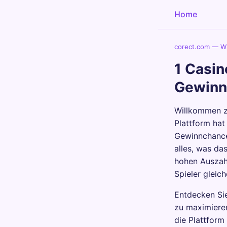
Home
corect.com — Wi
1 Casin
Gewinn
Willkommen z
Plattform hat
Gewinnchancen
alles, was da
hohen Auszahl
Spieler gleic
Entdecken Sie
zu maximieren
die Plattform