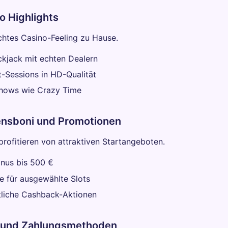
o Highlights
chtes Casino-Feeling zu Hause.
ckjack mit echten Dealern
-Sessions in HD-Qualität
ows wie Crazy Time
nsboni und Promotionen
profitieren von attraktiven Startangeboten.
nus bis 500 €
le für ausgewählte Slots
liche Cashback-Aktionen
t und Zahlungsmethoden