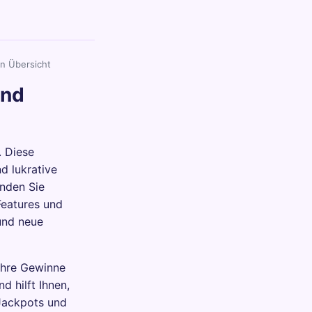
in Übersicht
und
. Diese
d lukrative
inden Sie
Features und
und neue
 Ihre Gewinne
d hilft Ihnen,
 Jackpots und