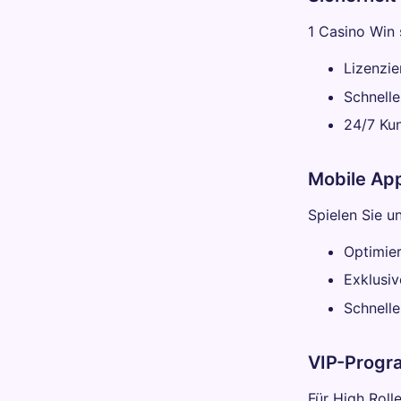
1 Casino Win 
Lizenzi
Schnell
24/7 Ku
Mobile App
Spielen Sie u
Optimier
Exklusiv
Schnelle
VIP-Prog
Für High Rolle